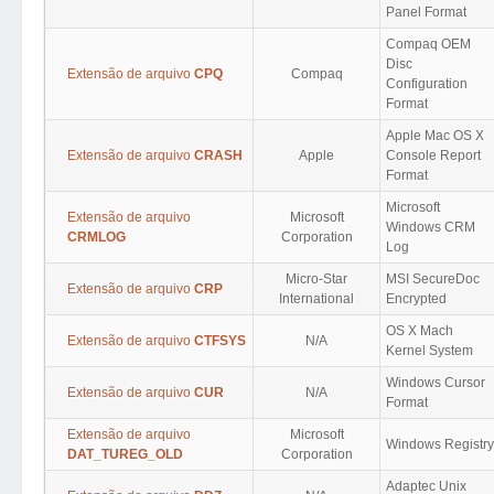
Panel Format
Compaq OEM
Disc
Extensão de arquivo
CPQ
Compaq
Configuration
Format
Apple Mac OS X
Extensão de arquivo
CRASH
Apple
Console Report
Format
Microsoft
Extensão de arquivo
Microsoft
Windows CRM
CRMLOG
Corporation
Log
Micro-Star
MSI SecureDoc
Extensão de arquivo
CRP
International
Encrypted
OS X Mach
Extensão de arquivo
CTFSYS
N/A
Kernel System
Windows Cursor
Extensão de arquivo
CUR
N/A
Format
Extensão de arquivo
Microsoft
Windows Registry
DAT_TUREG_OLD
Corporation
Adaptec Unix