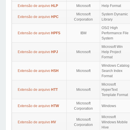
Extensão de arquivo
HLP
Microsoft
Help Format
Microsoft
System Dynamic
Extensão de arquivo
HPC
Corporation
Library
OS/2 High
Extensão de arquivo
HPFS
IBM
Performance File
System
Microsoft Win
Extensão de arquivo
HPJ
Microsoft
Help Project
Format
Windows Catalog
Extensão de arquivo
HSH
Microsoft
Search Index
Format
Microsoft
Extensão de arquivo
HTT
Microsoft
HyperText
Template Format
Microsoft
Extensão de arquivo
HTW
Windows
Corporation
Microsoft
Microsoft
Extensão de arquivo
HV
Windows Mobile
Corporation
Hive