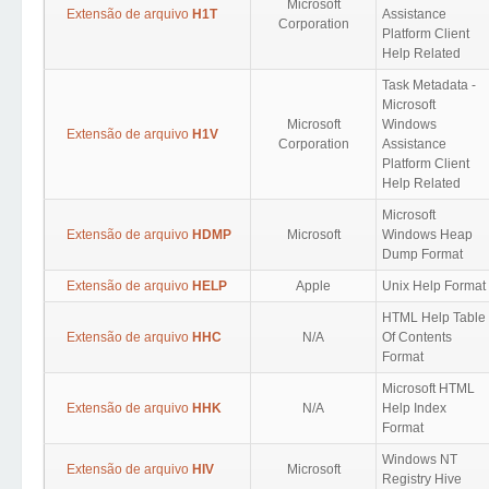
Microsoft
Extensão de arquivo
H1T
Assistance
Corporation
Platform Client
Help Related
Task Metadata -
Microsoft
Microsoft
Windows
Extensão de arquivo
H1V
Corporation
Assistance
Platform Client
Help Related
Microsoft
Extensão de arquivo
HDMP
Microsoft
Windows Heap
Dump Format
Extensão de arquivo
HELP
Apple
Unix Help Format
HTML Help Table
Extensão de arquivo
HHC
N/A
Of Contents
Format
Microsoft HTML
Extensão de arquivo
HHK
N/A
Help Index
Format
Windows NT
Extensão de arquivo
HIV
Microsoft
Registry Hive