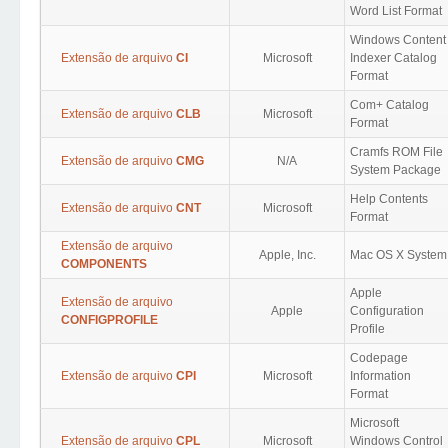
Word List Format
Windows Content
Extensão de arquivo
CI
Microsoft
Indexer Catalog
Format
Com+ Catalog
Extensão de arquivo
CLB
Microsoft
Format
Cramfs ROM File
Extensão de arquivo
CMG
N/A
System Package
Help Contents
Extensão de arquivo
CNT
Microsoft
Format
Extensão de arquivo
Apple, Inc.
Mac OS X System
COMPONENTS
Apple
Extensão de arquivo
Apple
Configuration
CONFIGPROFILE
Profile
Codepage
Extensão de arquivo
CPI
Microsoft
Information
Format
Microsoft
Extensão de arquivo
CPL
Microsoft
Windows Control