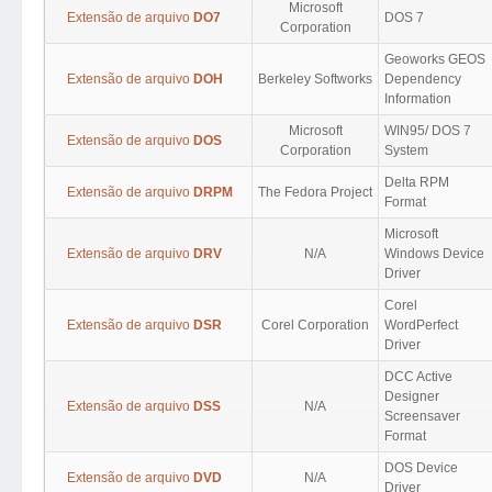
Microsoft
Extensão de arquivo
DO7
DOS 7
Corporation
Geoworks GEOS
Extensão de arquivo
DOH
Berkeley Softworks
Dependency
Information
Microsoft
WIN95/ DOS 7
Extensão de arquivo
DOS
Corporation
System
Delta RPM
Extensão de arquivo
DRPM
The Fedora Project
Format
Microsoft
Extensão de arquivo
DRV
N/A
Windows Device
Driver
Corel
Extensão de arquivo
DSR
Corel Corporation
WordPerfect
Driver
DCC Active
Designer
Extensão de arquivo
DSS
N/A
Screensaver
Format
DOS Device
Extensão de arquivo
DVD
N/A
Driver