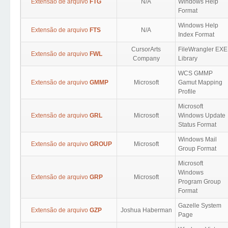
Extensão de arquivo
FTG
N/A
Windows Help
Format
Windows Help
Extensão de arquivo
FTS
N/A
Index Format
CursorArts
FileWrangler EXE
Extensão de arquivo
FWL
Company
Library
WCS GMMP
Extensão de arquivo
GMMP
Microsoft
Gamut Mapping
Profile
Microsoft
Extensão de arquivo
GRL
Microsoft
Windows Update
Status Format
Windows Mail
Extensão de arquivo
GROUP
Microsoft
Group Format
Microsoft
Windows
Extensão de arquivo
GRP
Microsoft
Program Group
Format
Gazelle System
Extensão de arquivo
GZP
Joshua Haberman
Page