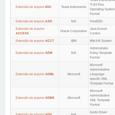
Texas Instruments
TI-83 Plus
Extensão de arquivo
8XU
Texas Instruments
Operating System
Format
Extensão de arquivo
AAD
N/A
FreeBSD
Extensão de arquivo
Java Access
Oracle Corporation
ACCESS
Control
Extensão de arquivo
ACCT
IBM
IBM AIX System
Administrator
Extensão de arquivo
ADM
N/A
Policy Template
Format
Microsoft
Administrative
Extensão de arquivo
ADML
Microsoft
Language-
specific XML
Template Format
Microsoft
Administrative
Extensão de arquivo
ADMX
Microsoft
XML Template
Format
Audio Driver
Extensão de arquivo
ADV
N/A