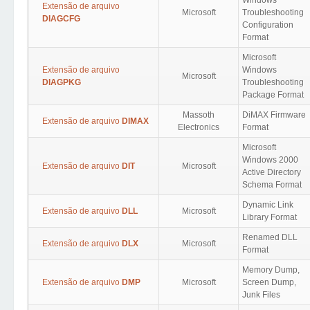
Windows
Extensão de arquivo
Microsoft
Troubleshooting
DIAGCFG
Configuration
Format
Microsoft
Extensão de arquivo
Windows
Microsoft
DIAGPKG
Troubleshooting
Package Format
Massoth
DiMAX Firmware
Extensão de arquivo
DIMAX
Electronics
Format
Microsoft
Windows 2000
Extensão de arquivo
DIT
Microsoft
Active Directory
Schema Format
Dynamic Link
Extensão de arquivo
DLL
Microsoft
Library Format
Renamed DLL
Extensão de arquivo
DLX
Microsoft
Format
Memory Dump,
Extensão de arquivo
DMP
Microsoft
Screen Dump,
Junk Files