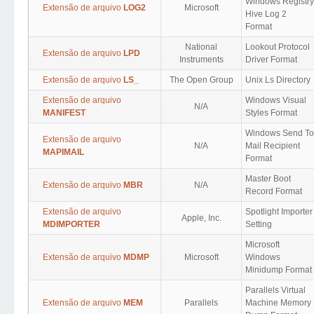
Windows Registry
Extensão de arquivo
LOG2
Microsoft
Hive Log 2
Format
National
Lookout Protocol
Extensão de arquivo
LPD
Instruments
Driver Format
Extensão de arquivo
LS_
The Open Group
Unix Ls Directory
Extensão de arquivo
Windows Visual
N/A
MANIFEST
Styles Format
Windows Send To
Extensão de arquivo
N/A
Mail Recipient
MAPIMAIL
Format
Master Boot
Extensão de arquivo
MBR
N/A
Record Format
Extensão de arquivo
Spotlight Importer
Apple, Inc.
MDIMPORTER
Setting
Microsoft
Extensão de arquivo
MDMP
Microsoft
Windows
Minidump Format
Parallels Virtual
Extensão de arquivo
MEM
Parallels
Machine Memory