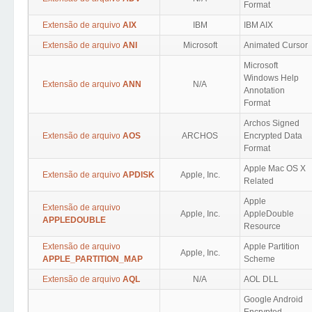
Format
Extensão de arquivo
AIX
IBM
IBM AIX
Extensão de arquivo
ANI
Microsoft
Animated Cursor
Microsoft
Windows Help
Extensão de arquivo
ANN
N/A
Annotation
Format
Archos Signed
Extensão de arquivo
AOS
ARCHOS
Encrypted Data
Format
Apple Mac OS X
Extensão de arquivo
APDISK
Apple, Inc.
Related
Apple
Extensão de arquivo
Apple, Inc.
AppleDouble
APPLEDOUBLE
Resource
Extensão de arquivo
Apple Partition
Apple, Inc.
APPLE_PARTITION_MAP
Scheme
Extensão de arquivo
AQL
N/A
AOL DLL
Google Android