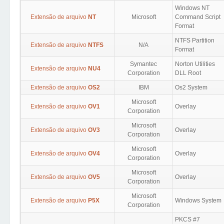
Windows NT
Extensão de arquivo
NT
Microsoft
Command Script
Format
NTFS Partition
Extensão de arquivo
NTFS
N/A
Format
Symantec
Norton Utilities
Extensão de arquivo
NU4
Corporation
DLL Root
Extensão de arquivo
OS2
IBM
Os2 System
Microsoft
Extensão de arquivo
OV1
Overlay
Corporation
Microsoft
Extensão de arquivo
OV3
Overlay
Corporation
Microsoft
Extensão de arquivo
OV4
Overlay
Corporation
Microsoft
Extensão de arquivo
OV5
Overlay
Corporation
Microsoft
Extensão de arquivo
P5X
Windows System
Corporation
PKCS #7