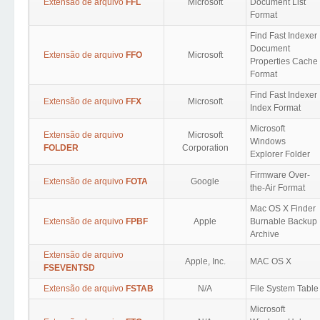
Extensão de arquivo
FFL
Microsoft
Document List
Format
Find Fast Indexer
Document
Extensão de arquivo
FFO
Microsoft
Properties Cache
Format
Find Fast Indexer
Extensão de arquivo
FFX
Microsoft
Index Format
Microsoft
Extensão de arquivo
Microsoft
Windows
FOLDER
Corporation
Explorer Folder
Firmware Over-
Extensão de arquivo
FOTA
Google
the-Air Format
Mac OS X Finder
Extensão de arquivo
FPBF
Apple
Burnable Backup
Archive
Extensão de arquivo
Apple, Inc.
MAC OS X
FSEVENTSD
Extensão de arquivo
FSTAB
N/A
File System Table
Microsoft