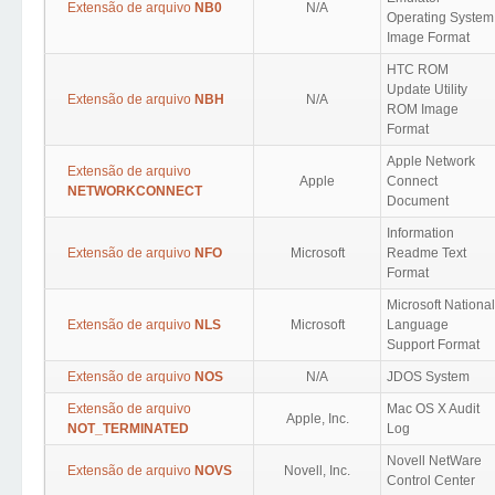
Extensão de arquivo
NB0
N/A
Operating System
Image Format
HTC ROM
Update Utility
Extensão de arquivo
NBH
N/A
ROM Image
Format
Apple Network
Extensão de arquivo
Apple
Connect
NETWORKCONNECT
Document
Information
Extensão de arquivo
NFO
Microsoft
Readme Text
Format
Microsoft National
Extensão de arquivo
NLS
Microsoft
Language
Support Format
Extensão de arquivo
NOS
N/A
JDOS System
Extensão de arquivo
Mac OS X Audit
Apple, Inc.
NOT_TERMINATED
Log
Novell NetWare
Extensão de arquivo
NOVS
Novell, Inc.
Control Center