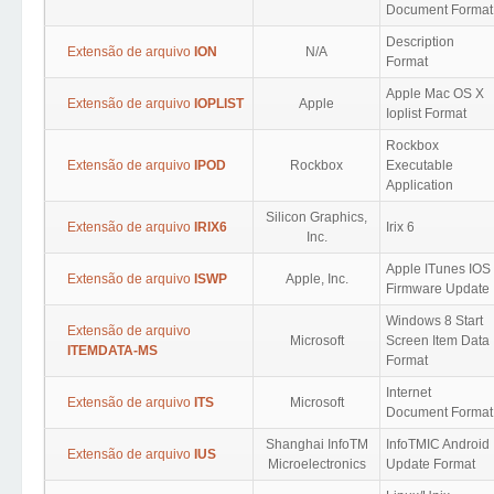
Document Format
Description
Extensão de arquivo
ION
N/A
Format
Apple Mac OS X
Extensão de arquivo
IOPLIST
Apple
Ioplist Format
Rockbox
Extensão de arquivo
IPOD
Rockbox
Executable
Application
Silicon Graphics,
Extensão de arquivo
IRIX6
Irix 6
Inc.
Apple ITunes IOS
Extensão de arquivo
ISWP
Apple, Inc.
Firmware Update
Windows 8 Start
Extensão de arquivo
Microsoft
Screen Item Data
ITEMDATA-MS
Format
Internet
Extensão de arquivo
ITS
Microsoft
Document Format
Shanghai InfoTM
InfoTMIC Android
Extensão de arquivo
IUS
Microelectronics
Update Format