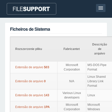
Casa
Ficheiros de Sistema
Contato
Language
Descrição
Rozszerzenie pliku
Fabricantet
de
arquivo
ADICIONAR EXTENSÃO DO FICHEIRO
Microsoft
MS-DOS Pipe
Extensão de arquivo
$03
Corporation
Format
Linux Shared
Extensão de arquivo
0
N/A
Library Link
Format
Various Linux
Extensão de arquivo
143
Linux
developers
Microsoft
Microsoft
Extensão de arquivo
1PA
Corporation
Windows