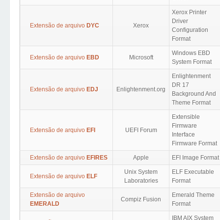
Xerox Printer
Driver
Extensão de arquivo
DYC
Xerox
Configuration
Format
Windows EBD
Extensão de arquivo
EBD
Microsoft
System Format
Enlightenment
DR 17
Extensão de arquivo
EDJ
Enlightenment.org
Background And
Theme Format
Extensible
Firmware
Extensão de arquivo
EFI
UEFI Forum
Interface
Firmware Format
Extensão de arquivo
EFIRES
Apple
EFI Image Format
Unix System
ELF Executable
Extensão de arquivo
ELF
Laboratories
Format
Extensão de arquivo
Emerald Theme
Compiz Fusion
EMERALD
Format
IBM AIX System