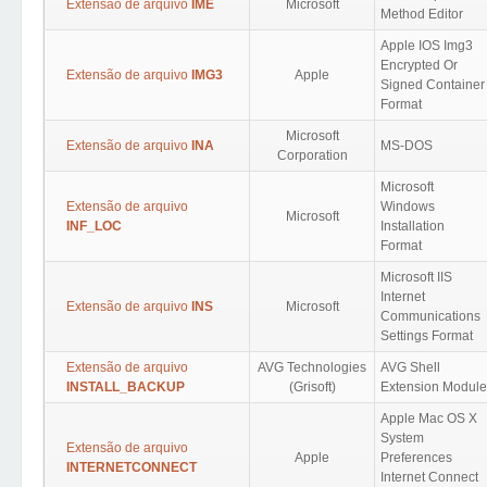
Extensão de arquivo
IME
Microsoft
Method Editor
Apple IOS Img3
Encrypted Or
Extensão de arquivo
IMG3
Apple
Signed Container
Format
Microsoft
Extensão de arquivo
INA
MS-DOS
Corporation
Microsoft
Extensão de arquivo
Windows
Microsoft
INF_LOC
Installation
Format
Microsoft IIS
Internet
Extensão de arquivo
INS
Microsoft
Communications
Settings Format
Extensão de arquivo
AVG Technologies
AVG Shell
INSTALL_BACKUP
(Grisoft)
Extension Module
Apple Mac OS X
System
Extensão de arquivo
Apple
Preferences
INTERNETCONNECT
Internet Connect