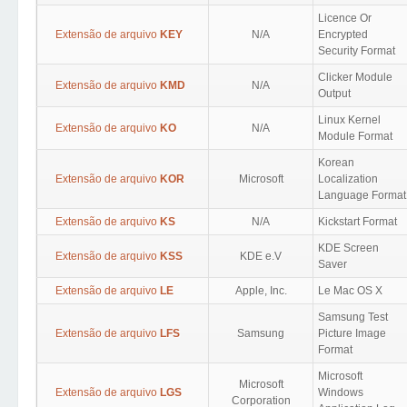
Licence Or
Extensão de arquivo
KEY
N/A
Encrypted
Security Format
Clicker Module
Extensão de arquivo
KMD
N/A
Output
Linux Kernel
Extensão de arquivo
KO
N/A
Module Format
Korean
Extensão de arquivo
KOR
Microsoft
Localization
Language Format
Extensão de arquivo
KS
N/A
Kickstart Format
KDE Screen
Extensão de arquivo
KSS
KDE e.V
Saver
Extensão de arquivo
LE
Apple, Inc.
Le Mac OS X
Samsung Test
Extensão de arquivo
LFS
Samsung
Picture Image
Format
Microsoft
Microsoft
Extensão de arquivo
LGS
Windows
Corporation