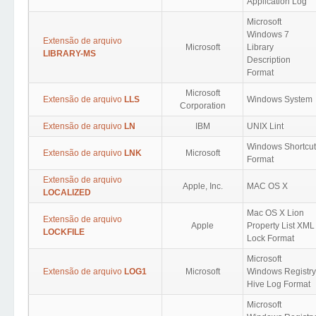
Application Log
Microsoft
Windows 7
Extensão de arquivo
Microsoft
Library
LIBRARY-MS
Description
Format
Microsoft
Extensão de arquivo
LLS
Windows System
Corporation
Extensão de arquivo
LN
IBM
UNIX Lint
Windows Shortcut
Extensão de arquivo
LNK
Microsoft
Format
Extensão de arquivo
Apple, Inc.
MAC OS X
LOCALIZED
Mac OS X Lion
Extensão de arquivo
Apple
Property List XML
LOCKFILE
Lock Format
Microsoft
Extensão de arquivo
LOG1
Microsoft
Windows Registry
Hive Log Format
Microsoft