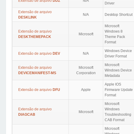
Extensão de arquivo
DDZ
N/A
Driver
Extensão de arquivo
N/A
Desktop Shortcut
DESKLINK
Microsoft
Extensão de arquivo
Windows 8
Microsoft
DESKTHEMEPACK
Theme Pack
Format
Windows Device
Extensão de arquivo
DEV
N/A
Driver Format
Microsoft
Extensão de arquivo
Microsoft
Windows Device
DEVICEMANIFEST-MS
Corporation
Metadata
Apple IOS
Extensão de arquivo
DFU
Apple
Firmware Update
Format
Microsoft
Extensão de arquivo
Windows
Microsoft
DIAGCAB
Troubleshooting
CAB Format
Microsoft