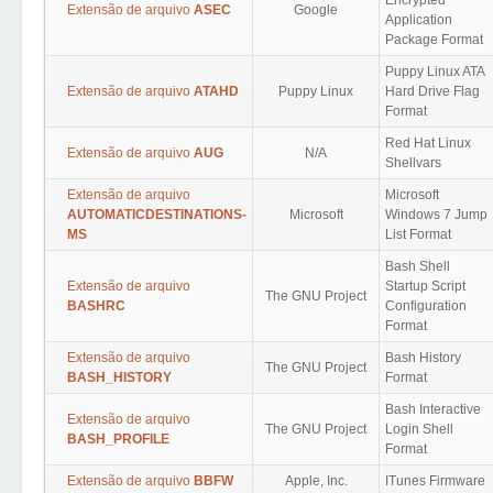
Encrypted
Extensão de arquivo
ASEC
Google
Application
Package Format
Puppy Linux ATA
Extensão de arquivo
ATAHD
Puppy Linux
Hard Drive Flag
Format
Red Hat Linux
Extensão de arquivo
AUG
N/A
Shellvars
Extensão de arquivo
Microsoft
AUTOMATICDESTINATIONS-
Microsoft
Windows 7 Jump
MS
List Format
Bash Shell
Extensão de arquivo
Startup Script
The GNU Project
BASHRC
Configuration
Format
Extensão de arquivo
Bash History
The GNU Project
BASH_HISTORY
Format
Bash Interactive
Extensão de arquivo
The GNU Project
Login Shell
BASH_PROFILE
Format
Extensão de arquivo
BBFW
Apple, Inc.
ITunes Firmware