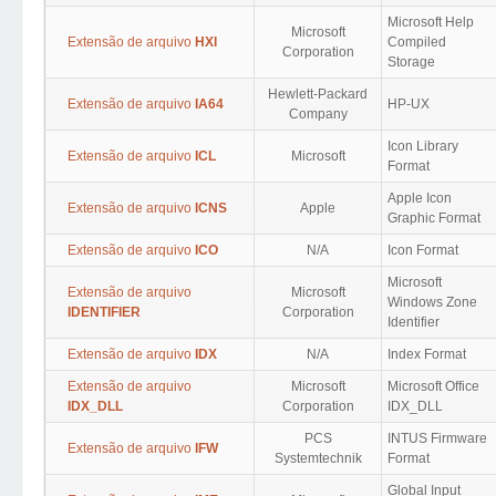
Microsoft Help
Microsoft
Extensão de arquivo
HXI
Compiled
Corporation
Storage
Hewlett-Packard
Extensão de arquivo
IA64
HP-UX
Company
Icon Library
Extensão de arquivo
ICL
Microsoft
Format
Apple Icon
Extensão de arquivo
ICNS
Apple
Graphic Format
Extensão de arquivo
ICO
N/A
Icon Format
Microsoft
Extensão de arquivo
Microsoft
Windows Zone
IDENTIFIER
Corporation
Identifier
Extensão de arquivo
IDX
N/A
Index Format
Extensão de arquivo
Microsoft
Microsoft Office
IDX_DLL
Corporation
IDX_DLL
PCS
INTUS Firmware
Extensão de arquivo
IFW
Systemtechnik
Format
Global Input