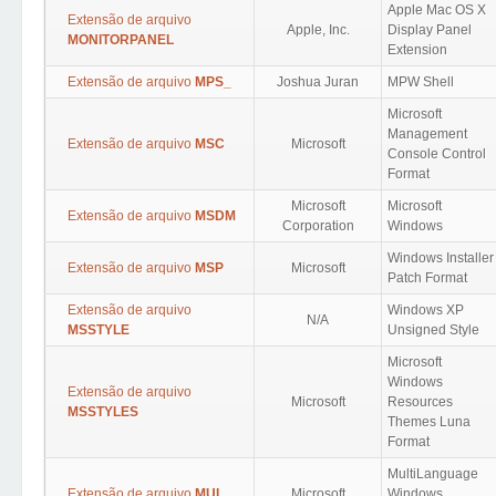
Apple Mac OS X
Extensão de arquivo
Apple, Inc.
Display Panel
MONITORPANEL
Extension
Extensão de arquivo
MPS_
Joshua Juran
MPW Shell
Microsoft
Management
Extensão de arquivo
MSC
Microsoft
Console Control
Format
Microsoft
Microsoft
Extensão de arquivo
MSDM
Corporation
Windows
Windows Installer
Extensão de arquivo
MSP
Microsoft
Patch Format
Extensão de arquivo
Windows XP
N/A
MSSTYLE
Unsigned Style
Microsoft
Windows
Extensão de arquivo
Microsoft
Resources
MSSTYLES
Themes Luna
Format
MultiLanguage
Extensão de arquivo
MUI
Microsoft
Windows