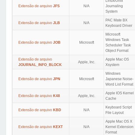
Linux/Unix
Extensão de arquivo
JFS
N/A
Journaling
System
PAC Mate BX
Extensão de arquivo
JLB
N/A
Keyboard Driver
Microsoft
Windows Task
Extensão de arquivo
JOB
Microsoft
Scheduler Task
Object Format
Extensão de arquivo
Apple Mac OS
Apple, Inc.
JOURNAL_INFO_BLOCK
Xsystem
Windows
Extensão de arquivo
JPN
Microsoft
Japanese Noise-
Word List Format
Apple IOS Kernel
Extensão de arquivo
K48
Apple, Inc.
Cache
Keyboard Script
Extensão de arquivo
KBD
N/A
File Layout
Apple Mac OS X
Extensão de arquivo
KEXT
N/A
Kernel Extension
Format