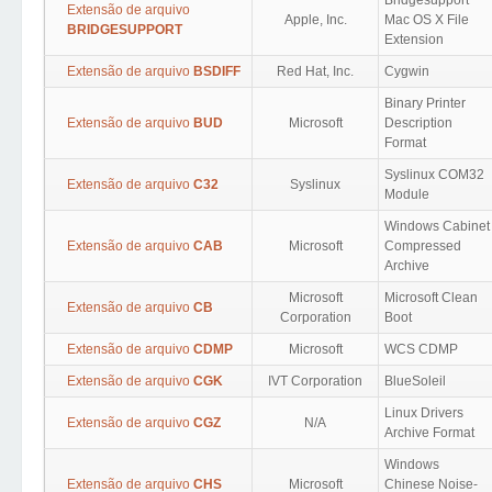
Bridgesupport
Extensão de arquivo
Apple, Inc.
Mac OS X File
BRIDGESUPPORT
Extension
Extensão de arquivo
BSDIFF
Red Hat, Inc.
Cygwin
Binary Printer
Extensão de arquivo
BUD
Microsoft
Description
Format
Syslinux COM32
Extensão de arquivo
C32
Syslinux
Module
Windows Cabinet
Extensão de arquivo
CAB
Microsoft
Compressed
Archive
Microsoft
Microsoft Clean
Extensão de arquivo
CB
Corporation
Boot
Extensão de arquivo
CDMP
Microsoft
WCS CDMP
Extensão de arquivo
CGK
IVT Corporation
BlueSoleil
Linux Drivers
Extensão de arquivo
CGZ
N/A
Archive Format
Windows
Extensão de arquivo
CHS
Microsoft
Chinese Noise-