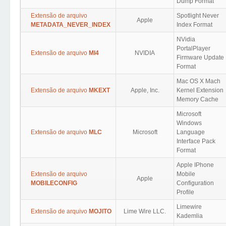
Dump Format
Extensão de arquivo
Spotlight Never
Apple
METADATA_NEVER_INDEX
Index Format
NVidia
PortalPlayer
Extensão de arquivo
MI4
NVIDIA
Firmware Update
Format
Mac OS X Mach
Extensão de arquivo
MKEXT
Apple, Inc.
Kernel Extension
Memory Cache
Microsoft
Windows
Extensão de arquivo
MLC
Microsoft
Language
Interface Pack
Format
Apple IPhone
Extensão de arquivo
Mobile
Apple
MOBILECONFIG
Configuration
Profile
Limewire
Extensão de arquivo
MOJITO
Lime Wire LLC.
Kademlia