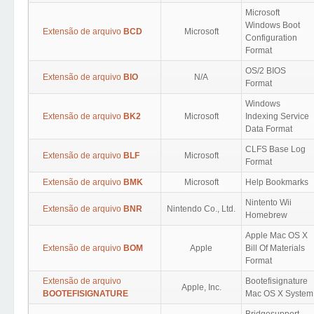
Microsoft
Windows Boot
Extensão de arquivo
BCD
Microsoft
Configuration
Format
OS/2 BIOS
Extensão de arquivo
BIO
N/A
Format
Windows
Extensão de arquivo
BK2
Microsoft
Indexing Service
Data Format
CLFS Base Log
Extensão de arquivo
BLF
Microsoft
Format
Extensão de arquivo
BMK
Microsoft
Help Bookmarks
Nintento Wii
Extensão de arquivo
BNR
Nintendo Co., Ltd.
Homebrew
Apple Mac OS X
Extensão de arquivo
BOM
Apple
Bill Of Materials
Format
Extensão de arquivo
Bootefisignature
Apple, Inc.
BOOTEFISIGNATURE
Mac OS X System