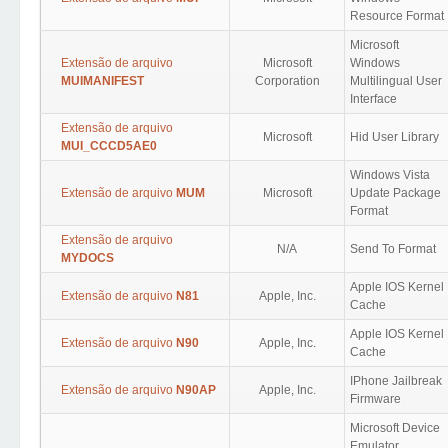
Resource Format
Microsoft
Extensão de arquivo
Microsoft
Windows
MUIMANIFEST
Corporation
Multilingual User
Interface
Extensão de arquivo
Microsoft
Hid User Library
MUI_CCCD5AE0
Windows Vista
Extensão de arquivo
MUM
Microsoft
Update Package
Format
Extensão de arquivo
N/A
Send To Format
MYDOCS
Apple IOS Kernel
Extensão de arquivo
N81
Apple, Inc.
Cache
Apple IOS Kernel
Extensão de arquivo
N90
Apple, Inc.
Cache
IPhone Jailbreak
Extensão de arquivo
N90AP
Apple, Inc.
Firmware
Microsoft Device
Emulator