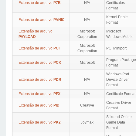
Extensão de arquivo
P7B
N/A
Certificates
Format
Kernel Panic
Extensão de arquivo
PANIC
N/A
Format
Extensão de arquivo
Microsoft
Microsoft
PAYLOAD
Corporation
Windows Mobile
Microsoft
Extensão de arquivo
PCI
PCI Miniport
Corporation
Program Package
Extensão de arquivo
PCK
Microsoft
Format
Windows Port
Extensão de arquivo
PDR
N/A
Device Driver
Format
Extensão de arquivo
PFX
N/A
Certificate Format
Creative Driver
Extensão de arquivo
PID
Creative
Format
Silkroad Online
Extensão de arquivo
PK2
Joymax
Game Data
Format