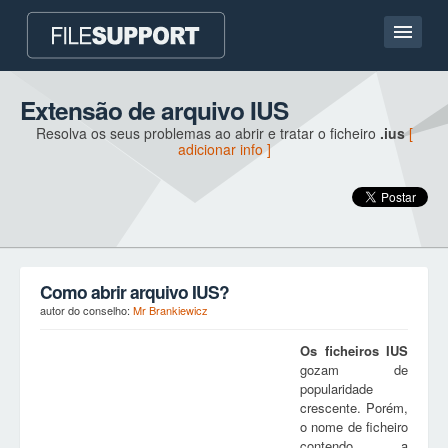
Casa
Extensão de arquivo IUS
Resolva os seus problemas ao abrir e tratar o ficheiro
.ius
[
Contato
adicionar info ]
Language
ADICIONAR EXTENSÃO DO FICHEIRO
Como abrir arquivo IUS?
autor do conselho:
Mr Brankiewicz
Os ficheiros
IUS
gozam de
popularidade
crescente. Porém,
o nome de ficheiro
contendo a