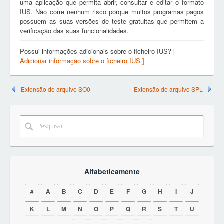
uma aplicação que permita abrir, consultar e editar o formato
IUS. Não corre nenhum risco porque muitos programas pagos
possuem as suas versões de teste gratuitas que permitem a
verificação das suas funcionalidades.
Possui informações adicionais sobre o ficheiro IUS?
[
Adicionar informação sobre o ficheiro IUS ]
Extensão de arquivo SO0
Extensão de arquivo SPL
Alfabeticamente
#
A
B
C
D
E
F
G
H
I
J
K
L
M
N
O
P
Q
R
S
T
U