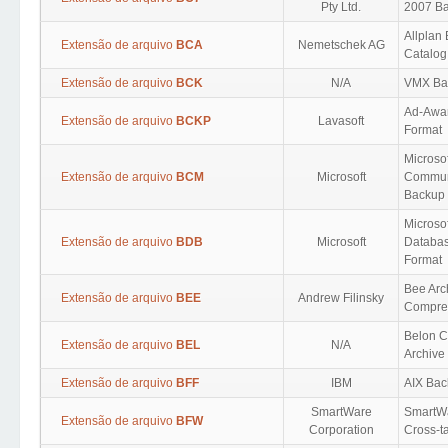
Pty Ltd.
2007 B
Allplan
Extensão de arquivo
BCA
Nemetschek AG
Catalog
Extensão de arquivo
BCK
N/A
VMX Ba
Ad-Awar
Extensão de arquivo
BCKP
Lavasoft
Format
Microso
Extensão de arquivo
BCM
Microsoft
Communi
Backup
Microso
Extensão de arquivo
BDB
Microsoft
Databa
Format
Bee Arc
Extensão de arquivo
BEE
Andrew Filinsky
Compres
Belon 
Extensão de arquivo
BEL
N/A
Archive
Extensão de arquivo
BFF
IBM
AIX Bac
SmartWare
SmartW
Extensão de arquivo
BFW
Corporation
Cross-t