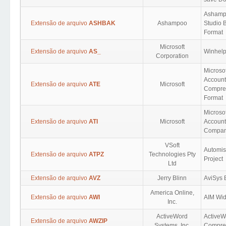
Ashamp
Extensão de arquivo
ASHBAK
Ashampoo
Studio 
Format
Microsoft
Extensão de arquivo
AS_
Winhel
Corporation
Microsof
Account
Extensão de arquivo
ATE
Microsoft
Compre
Format
Microsof
Extensão de arquivo
ATI
Microsoft
Account
Compan
VSoft
Automi
Extensão de arquivo
ATPZ
Technologies Pty
Project
Ltd
Extensão de arquivo
AVZ
Jerry Blinn
AviSys 
America Online,
Extensão de arquivo
AWI
AIM Wid
Inc.
ActiveWord
ActiveW
Extensão de arquivo
AWZIP
Systems, Inc.
Compres