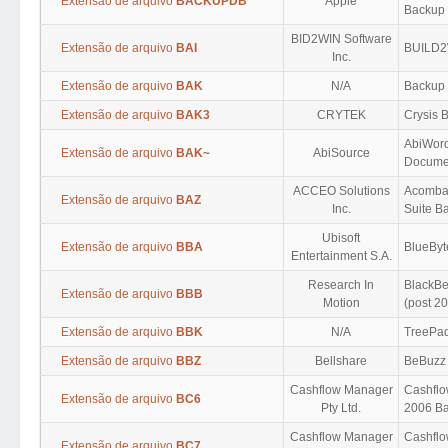
Extensão de arquivo
BACKUPDB
Apple
Backup 
BID2WIN Software
Extensão de arquivo
BAI
BUILD2
Inc.
Extensão de arquivo
BAK
N/A
Backup
Extensão de arquivo
BAK3
CRYTEK
Crysis 
AbiWord
Extensão de arquivo
BAK~
AbiSource
Docume
ACCEO Solutions
Acomba
Extensão de arquivo
BAZ
Inc.
Suite B
Ubisoft
Extensão de arquivo
BBA
BlueByt
Entertainment S.A.
Research In
BlackBe
Extensão de arquivo
BBB
Motion
(post 2
Extensão de arquivo
BBK
N/A
TreePa
Extensão de arquivo
BBZ
Bellshare
BeBuzz
Cashflow Manager
Cashfl
Extensão de arquivo
BC6
Pty Ltd.
2006 B
Cashflow Manager
Cashfl
Extensão de arquivo
BC7