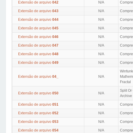
Extensão de arquivo
042
N/A
Compres
Extensão de arquivo
043
N/A
Compres
Extensão de arquivo
044
N/A
Compres
Extensão de arquivo
045
N/A
Compres
Extensão de arquivo
046
N/A
Compres
Extensão de arquivo
047
N/A
Compres
Extensão de arquivo
048
N/A
Compres
Extensão de arquivo
049
N/A
Compres
Winfunk
Extensão de arquivo
04_
N/A
Mathema
Fractal
Split O
Extensão de arquivo
050
N/A
Archive
Extensão de arquivo
051
N/A
Compres
Extensão de arquivo
052
N/A
Compres
Extensão de arquivo
053
N/A
Compres
Extensão de arquivo
054
N/A
Compres