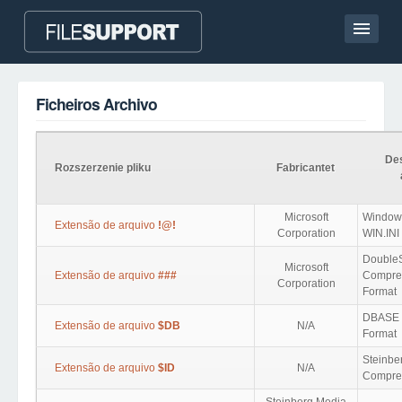
Casa
Ficheiros Archivo
Contato
Language
Des
Rozszerzenie pliku
Fabricantet
ADICIONAR EXTENSÃO DO FICHEIRO
Microsoft
Window
Extensão de arquivo
!@!
Corporation
WIN.INI
Double
Microsoft
Extensão de arquivo
###
Compre
Corporation
Format
DBASE 
Extensão de arquivo
$DB
N/A
Format
Steinbe
Extensão de arquivo
$ID
N/A
Compre