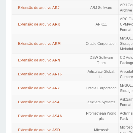
ARJ Co
Extensão de arquivo
ARJ
ARJ Software
Archive
ARC Fil
Extensão de arquivo
ARK
ARK11
CPM/Por
Format
MySQL 
Extensão de arquivo
ARM
Oracle Corporation
Storage
Metada
DSW Software
CD Auto
Extensão de arquivo
ARN
Team
Packag
Articulate Global,
Articula
Extensão de arquivo
ART6
Inc.
Compre
MySQL 
Extensão de arquivo
ARZ
Oracle Corporation
Storage
AskSam
Extensão de arquivo
AS4
askSam Systems
Format
Promethean World
ActivIn
Extensão de arquivo
AS4A
plc
Pack
Microso
Extensão de arquivo
ASD
Microsoft
save D