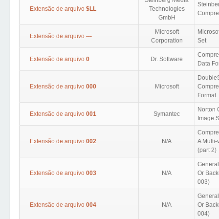
Steinberg Media
Steinbe
Extensão de arquivo
$LL
Technologies
Compre
GmbH
Microsoft
Microso
Extensão de arquivo
---
Corporation
Set
Compre
Extensão de arquivo
0
Dr. Software
Data Fo
Double
Extensão de arquivo
000
Microsoft
Compre
Format
Norton 
Extensão de arquivo
001
Symantec
Image 
Compres
Extensão de arquivo
002
N/A
A Multi
(part 2)
Generall
Extensão de arquivo
003
N/A
Or Backu
003)
Generall
Extensão de arquivo
004
N/A
Or Backu
004)