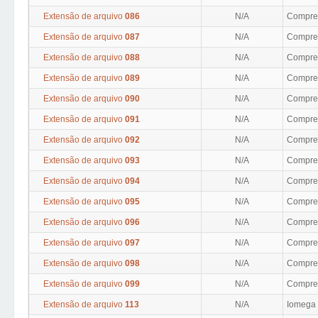
Extensão de arquivo
086
N/A
Compres
Extensão de arquivo
087
N/A
Compres
Extensão de arquivo
088
N/A
Compres
Extensão de arquivo
089
N/A
Compres
Extensão de arquivo
090
N/A
Compres
Extensão de arquivo
091
N/A
Compres
Extensão de arquivo
092
N/A
Compres
Extensão de arquivo
093
N/A
Compres
Extensão de arquivo
094
N/A
Compres
Extensão de arquivo
095
N/A
Compres
Extensão de arquivo
096
N/A
Compres
Extensão de arquivo
097
N/A
Compres
Extensão de arquivo
098
N/A
Compres
Extensão de arquivo
099
N/A
Compres
Extensão de arquivo
113
N/A
Iomega