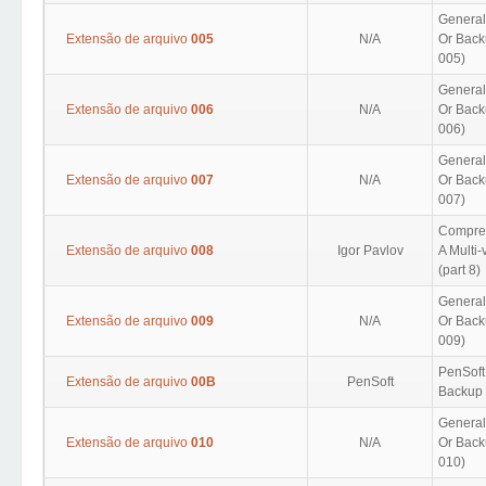
Generall
Extensão de arquivo
005
N/A
Or Backu
005)
Generall
Extensão de arquivo
006
N/A
Or Backu
006)
Generall
Extensão de arquivo
007
N/A
Or Backu
007)
Compres
Extensão de arquivo
008
Igor Pavlov
A Multi
(part 8)
Generall
Extensão de arquivo
009
N/A
Or Backu
009)
PenSoft
Extensão de arquivo
00B
PenSoft
Backup
Generall
Extensão de arquivo
010
N/A
Or Backu
010)