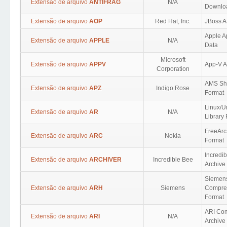
Extensão de arquivo
ANTIFRAG
N/A
Downlo
Extensão de arquivo
AOP
Red Hat, Inc.
JBoss A
Apple A
Extensão de arquivo
APPLE
N/A
Data
Microsoft
Extensão de arquivo
APPV
App-V A
Corporation
AMS Sha
Extensão de arquivo
APZ
Indigo Rose
Format
Linux/
Extensão de arquivo
AR
N/A
Library
FreeAr
Extensão de arquivo
ARC
Nokia
Format
Incredib
Extensão de arquivo
ARCHIVER
Incredible Bee
Archive
Siemens
Extensão de arquivo
ARH
Siemens
Compres
Format
ARI Com
Extensão de arquivo
ARI
N/A
Archive