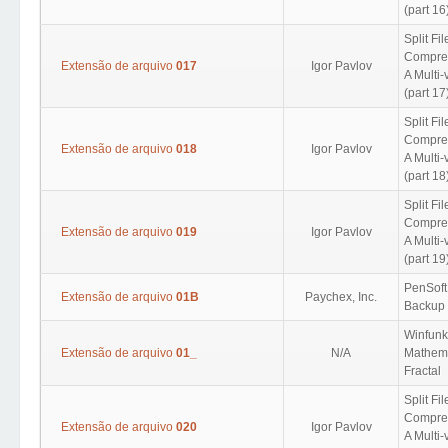
(part 16
Split Fil
Compres
Extensão de arquivo
017
Igor Pavlov
A Multi
(part 17
Split Fil
Compres
Extensão de arquivo
018
Igor Pavlov
A Multi
(part 18
Split Fil
Compres
Extensão de arquivo
019
Igor Pavlov
A Multi
(part 19
PenSoft
Extensão de arquivo
01B
Paychex, Inc.
Backup
Winfunk
Extensão de arquivo
01_
N/A
Mathema
Fractal
Split Fil
Compres
Extensão de arquivo
020
Igor Pavlov
A Multi