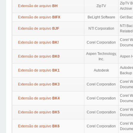
ZipTV B
Extensão de arquivo
BH
ZipTV
Archive
Extensão de arquivo
BIFX
BeLight Software
Get Bac
NTI Ba
Extensão de arquivo
BJF
NTI Corporation
Related
Corel W
Extensão de arquivo
BK!
Corel Corporation
Docume
Aspen Technology,
Extensão de arquivo
BK0
Aspen 
Inc.
Autode
Extensão de arquivo
BK1
Autodesk
Backup
Corel W
Extensão de arquivo
BK3
Corel Corporation
Docume
Corel W
Extensão de arquivo
BK4
Corel Corporation
Docume
Corel W
Extensão de arquivo
BK5
Corel Corporation
Docume
Corel W
Extensão de arquivo
BK6
Corel Corporation
Docume