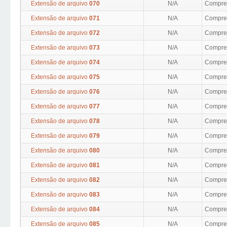
Extensão de arquivo
070
N/A
Compres
Extensão de arquivo
071
N/A
Compres
Extensão de arquivo
072
N/A
Compres
Extensão de arquivo
073
N/A
Compres
Extensão de arquivo
074
N/A
Compres
Extensão de arquivo
075
N/A
Compres
Extensão de arquivo
076
N/A
Compres
Extensão de arquivo
077
N/A
Compres
Extensão de arquivo
078
N/A
Compres
Extensão de arquivo
079
N/A
Compres
Extensão de arquivo
080
N/A
Compres
Extensão de arquivo
081
N/A
Compres
Extensão de arquivo
082
N/A
Compres
Extensão de arquivo
083
N/A
Compres
Extensão de arquivo
084
N/A
Compres
Extensão de arquivo
085
N/A
Compres