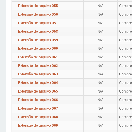
Extensão de arquivo
055
N/A
Compres
Extensão de arquivo
056
N/A
Compres
Extensão de arquivo
057
N/A
Compres
Extensão de arquivo
058
N/A
Compres
Extensão de arquivo
059
N/A
Compres
Extensão de arquivo
060
N/A
Compres
Extensão de arquivo
061
N/A
Compres
Extensão de arquivo
062
N/A
Compres
Extensão de arquivo
063
N/A
Compres
Extensão de arquivo
064
N/A
Compres
Extensão de arquivo
065
N/A
Compres
Extensão de arquivo
066
N/A
Compres
Extensão de arquivo
067
N/A
Compres
Extensão de arquivo
068
N/A
Compres
Extensão de arquivo
069
N/A
Compres