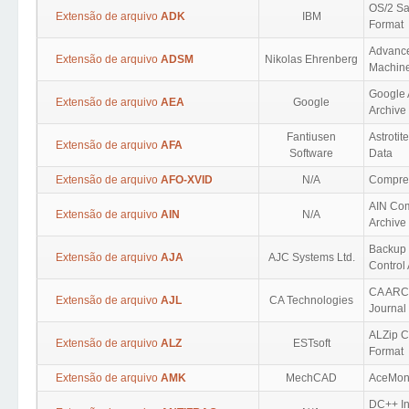
OS/2 S
Extensão de arquivo
ADK
IBM
Format
Advance
Extensão de arquivo
ADSM
Nikolas Ehrenberg
Machine
Google 
Extensão de arquivo
AEA
Google
Archive
Fantiusen
Astroti
Extensão de arquivo
AFA
Software
Data
Extensão de arquivo
AFO-XVID
N/A
Compre
AIN Com
Extensão de arquivo
AIN
N/A
Archive
Backup 
Extensão de arquivo
AJA
AJC Systems Ltd.
Control
CA ARC
Extensão de arquivo
AJL
CA Technologies
Journal
ALZip 
Extensão de arquivo
ALZ
ESTsoft
Format
Extensão de arquivo
AMK
MechCAD
AceMon
DC++ I