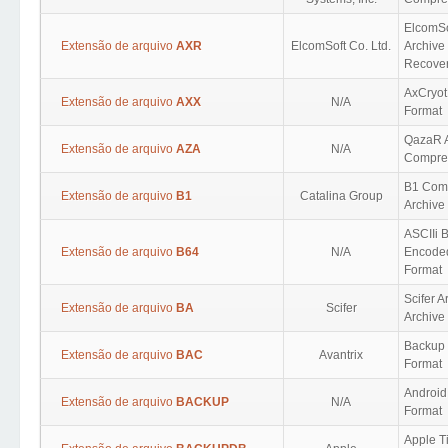
ElcomSo
Extensão de arquivo
AXR
ElcomSoft Co. Ltd.
Archive
Recove
AxCryot
Extensão de arquivo
AXX
N/A
Format
QazaR A
Extensão de arquivo
AZA
N/A
Compre
B1 Com
Extensão de arquivo
B1
Catalina Group
Archive
ASCIIi 
Extensão de arquivo
B64
N/A
Encoded
Format
Scifer A
Extensão de arquivo
BA
Scifer
Archive
Backup 
Extensão de arquivo
BAC
Avantrix
Format
Android
Extensão de arquivo
BACKUP
N/A
Format
Apple T