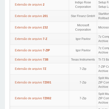
Indigo Rose
Setup F
Extensão de arquivo
2
Corporation
Setup L
StarMon
Extensão de arquivo
201
Star Finanz GmbH
Rollbac
Microsoft
Extensão de arquivo
232
Microsof
Corporation
7z Com
Extensão de arquivo
7-Z
Igor Pavlov
Archive
7z Com
Extensão de arquivo
7-ZIP
Igor Pavlov
Archive
Extensão de arquivo
73B
Texas Instruments
TI-73 B
7-ZIP C
Extensão de arquivo
7Z
7-Zip
Archive
Split Mu
Extensão de arquivo
7Z001
7-Zip
ZIP Com
Archive 
Split Mu
Extensão de arquivo
7Z002
7-Zip
ZIP Com
Archive 