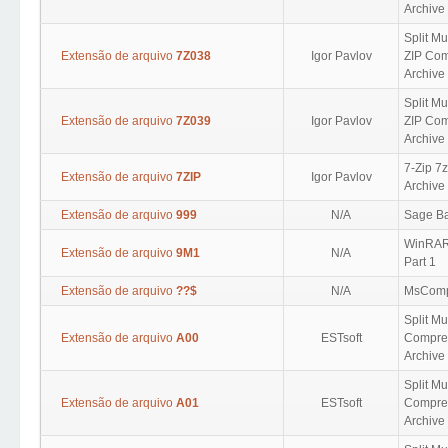
Archive 
Split Mu
Extensão de arquivo
7Z038
Igor Pavlov
ZIP Com
Archive 
Split Mu
Extensão de arquivo
7Z039
Igor Pavlov
ZIP Com
Archive 
7-Zip 7
Extensão de arquivo
7ZIP
Igor Pavlov
Archive
Extensão de arquivo
999
N/A
Sage B
WinRAR 
Extensão de arquivo
9M1
N/A
Part 1
Extensão de arquivo
??$
N/A
MsComp
Split M
Extensão de arquivo
A00
ESTsoft
Compres
Archive 
Split M
Extensão de arquivo
A01
ESTsoft
Compres
Archive 