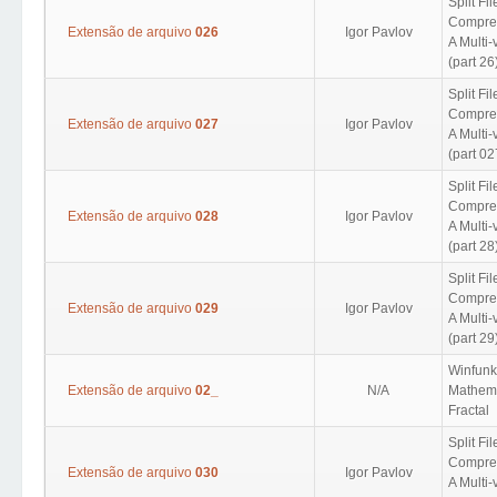
Split Fil
Compres
Extensão de arquivo
026
Igor Pavlov
A Multi
(part 26
Split Fil
Compres
Extensão de arquivo
027
Igor Pavlov
A Multi
(part 02
Split Fil
Compres
Extensão de arquivo
028
Igor Pavlov
A Multi
(part 28
Split Fil
Compres
Extensão de arquivo
029
Igor Pavlov
A Multi
(part 29
Winfunk
Extensão de arquivo
02_
N/A
Mathema
Fractal
Split Fil
Compres
Extensão de arquivo
030
Igor Pavlov
A Multi