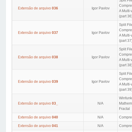
Split Fil
Compres
Extensão de arquivo
036
Igor Pavlov
A Multi
(part 36
Split Fil
Compres
Extensão de arquivo
037
Igor Pavlov
A Multi
(part 37
Split Fil
Compres
Extensão de arquivo
038
Igor Pavlov
A Multi
(part 38
Split Fil
Compres
Extensão de arquivo
039
Igor Pavlov
A Multi
(part 39
Winfunk
Extensão de arquivo
03_
N/A
Mathema
Fractal
Extensão de arquivo
040
N/A
Compres
Extensão de arquivo
041
N/A
Compres