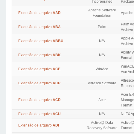
Incorporated
Package
Apache Software
Extensão de arquivo
AAR
Apache 
Foundation
Palm Ad
Extensão de arquivo
ABA
Palm
Archive
Apple A
Extensão de arquivo
ABBU
N/A
Archive
Ability 
Extensão de arquivo
ABK
N/A
Format
WinACE
Extensão de arquivo
ACE
WinAce
Ace Arc
Alfresc
Extensão de arquivo
ACP
Alfresco Software
Reposit
Acer ER
Extensão de arquivo
ACR
Acer
Manage
Format
Extensão de arquivo
ACU
N/A
NuFX Ap
Active@ Data
Active@
Extensão de arquivo
ADI
Recovery Software
Format