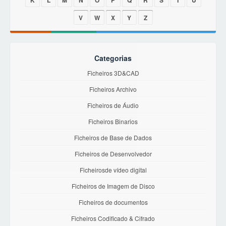
K
L
M
N
O
P
Q
R
S
T
U
V
W
X
Y
Z
Categorias
Ficheiros 3D&CAD
Ficheiros Archivo
Ficheiros de Áudio
Ficheiros Binarios
Ficheiros de Base de Dados
Ficheiros de Desenvolvedor
Ficheirosde vídeo digital
Ficheiros de Imagem de Disco
Ficheiros de documentos
Ficheiros Codificado & Cifrado