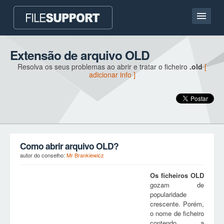
Casa
Extensão de arquivo OLD
Resolva os seus problemas ao abrir e tratar o ficheiro
.old
[
Contato
adicionar info ]
Language
ADICIONAR EXTENSÃO DO FICHEIRO
Como abrir arquivo OLD?
autor do conselho:
Mr Brankiewicz
Os ficheiros
OLD
gozam de
popularidade
crescente. Porém,
o nome de ficheiro
contendo a