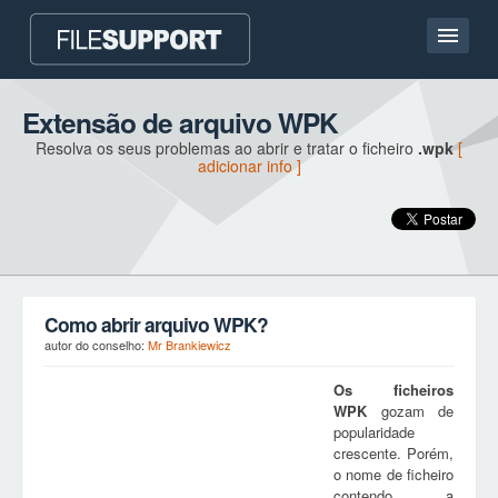
Casa
Extensão de arquivo WPK
Resolva os seus problemas ao abrir e tratar o ficheiro
.wpk
[
Contato
adicionar info ]
Language
ADICIONAR EXTENSÃO DO FICHEIRO
Como abrir arquivo WPK?
autor do conselho:
Mr Brankiewicz
Os ficheiros
WPK
gozam de
popularidade
crescente. Porém,
o nome de ficheiro
contendo a