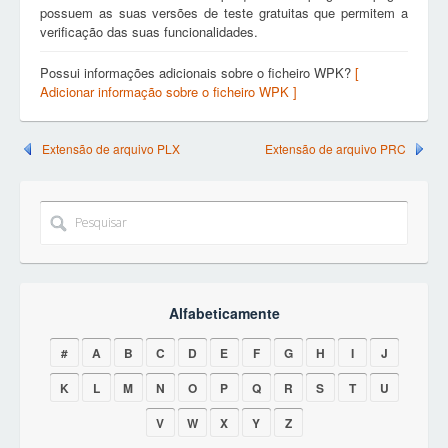
possuem as suas versões de teste gratuitas que permitem a
verificação das suas funcionalidades.
Possui informações adicionais sobre o ficheiro WPK?
[
Adicionar informação sobre o ficheiro WPK ]
Extensão de arquivo PLX
Extensão de arquivo PRC
Alfabeticamente
#
A
B
C
D
E
F
G
H
I
J
K
L
M
N
O
P
Q
R
S
T
U
V
W
X
Y
Z