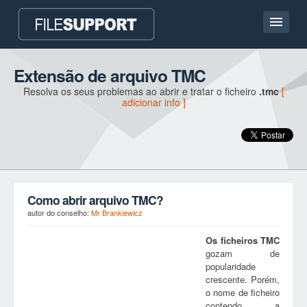
Casa
Extensão de arquivo TMC
Resolva os seus problemas ao abrir e tratar o ficheiro
.tmc
[
Contato
adicionar info ]
Language
ADICIONAR EXTENSÃO DO FICHEIRO
Como abrir arquivo TMC?
autor do conselho:
Mr Brankiewicz
Os ficheiros
TMC
gozam de
popularidade
crescente. Porém,
o nome de ficheiro
contendo a