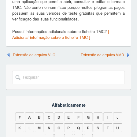
uma aplicação que permita abrir, consultar e editar o formato
TMC. Não corre nenhum risco porque muitos programas pagos
possuem as suas versões de teste gratuitas que permitem a
verificação das suas funcionalidades.
Possui informações adicionais sobre o ficheiro TMC?
[
Adicionar informação sobre o ficheiro TMC ]
Extensão de arquivo VLC
Extensão de arquivo VMD
Alfabeticamente
#
A
B
C
D
E
F
G
H
I
J
K
L
M
N
O
P
Q
R
S
T
U