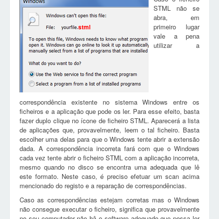
STML não se
abra, em
primeiro lugar
stml
vale a pena
utilizar a
correspondência existente no sistema Windows entre os
ficheiros e a aplicação que pode os ler. Para esse efeito, basta
fazer duplo clique no ícone de ficheiro STML. Aparecerá a lista
de aplicações que, provavelmente, leem o tal ficheiro. Basta
escolher uma delas para que o Windows tente abrir a extensão
dada. A correspondência incorreta fará com que o Windows
cada vez tente abrir o ficheiro STML com a aplicação incorreta,
mesmo quando no disco se encontra uma adequada que lê
este formato. Neste caso, é preciso efetuar um scan acima
mencionado do registo e a reparação de correspondências.
Caso as correspondências estejam corretas mas o Windows
não consegue executar o ficheiro, significa que provavelmente
no seu computador não hâ o software adequado que possa ler