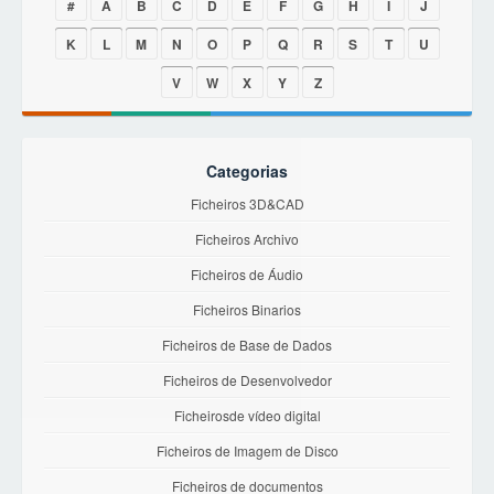
#
A
B
C
D
E
F
G
H
I
J
K
L
M
N
O
P
Q
R
S
T
U
V
W
X
Y
Z
Categorias
Ficheiros 3D&CAD
Ficheiros Archivo
Ficheiros de Áudio
Ficheiros Binarios
Ficheiros de Base de Dados
Ficheiros de Desenvolvedor
Ficheirosde vídeo digital
Ficheiros de Imagem de Disco
Ficheiros de documentos