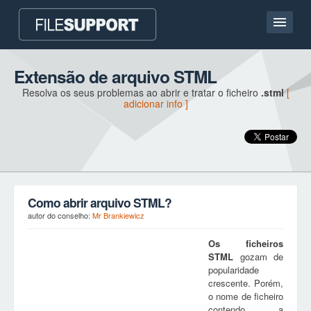
Casa
Extensão de arquivo STML
Resolva os seus problemas ao abrir e tratar o ficheiro
.stml
[
Contato
adicionar info ]
Language
ADICIONAR EXTENSÃO DO FICHEIRO
Como abrir arquivo STML?
autor do conselho:
Mr Brankiewicz
Os ficheiros
STML
gozam de
popularidade
crescente. Porém,
o nome de ficheiro
contendo a