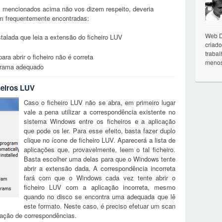
s mencionados acima não vos dizem respeito, deveria
ém frequentemente encontradas:
Web D
talada que leia a extensão do ficheiro LUV
criado
trabal
ra abrir o ficheiro não é correta
menos
ograma adequado
heiros LUV
Caso o ficheiro LUV não se abra, em primeiro lugar
vale a pena utilizar a correspondência existente no
sistema Windows entre os ficheiros e a aplicação
que pode os ler. Para esse efeito, basta fazer duplo
clique no ícone de ficheiro LUV. Aparecerá a lista de
aplicações que, provavelmente, leem o tal ficheiro.
Basta escolher uma delas para que o Windows tente
abrir a extensão dada. A correspondência incorreta
fará com que o Windows cada vez tente abrir o
ficheiro LUV com a aplicação incorreta, mesmo
quando no disco se encontra uma adequada que lê
este formato. Neste caso, é preciso efetuar um scan
ração de correspondências.