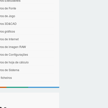
ros Executáveis
ros de Fonte
iros de Jogo
iros 3D&CAD
ros gráficos
ros de Internet
iros de imagen RAW
iros de Configurações
ros de hoja de cálculo
iros de Sistema
 ficheiros