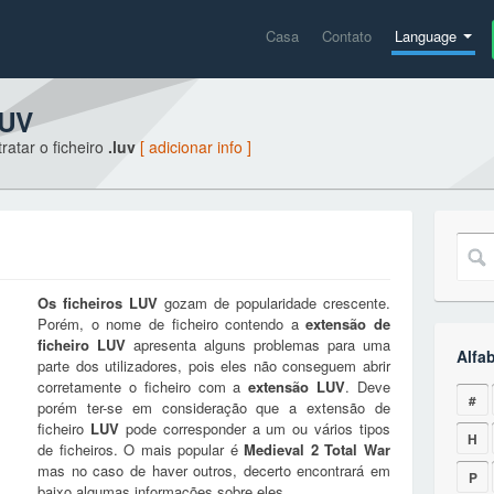
Casa
Contato
Language
LUV
ratar o ficheiro
.luv
[ adicionar info ]
Os ficheiros
LUV
gozam de popularidade crescente.
Porém, o nome de ficheiro contendo a
extensão de
ficheiro
LUV
apresenta alguns problemas para uma
Alfa
parte dos utilizadores, pois eles não conseguem abrir
corretamente o ficheiro com a
extensão
LUV
. Deve
#
porém ter-se em consideração que a extensão de
ficheiro
LUV
pode corresponder a um ou vários tipos
H
de ficheiros. O mais popular é
Medieval 2 Total War
mas no caso de haver outros, decerto encontrará em
P
baixo algumas informações sobre eles.