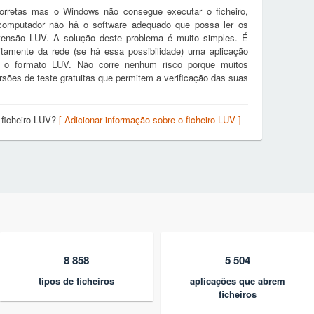
orretas mas o Windows não consegue executar o ficheiro,
 computador não hâ o software adequado que possa ler os
tensão LUV. A solução deste problema é muito simples. É
itamente da rede (se há essa possibilidade) uma aplicação
tar o formato LUV. Não corre nenhum risco porque muitos
ões de teste gratuitas que permitem a verificação das suas
 ficheiro LUV?
[ Adicionar informação sobre o ficheiro LUV ]
8 858
5 504
tipos de ficheiros
aplicações que abrem
ficheiros