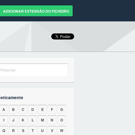
ADICIONAR EXTENSÃO DO FICHEIRO
beticamente
A
B
C
D
E
F
G
I
J
K
L
M
N
O
Q
R
S
T
U
V
W