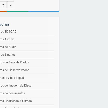
Y
Z
gorias
iros 3D&CAD
ros Archivo
ros de Áudio
ros Binarios
iros de Base de Dados
iros de Desenvolvedor
rosde vídeo digital
iros de Imagem de Disco
iros de documentos
ros Codificado & Cifrado