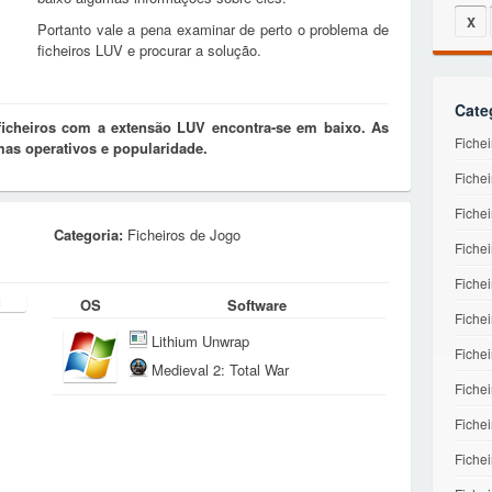
X
Portanto vale a pena examinar de perto o problema de
ficheiros LUV e procurar a solução.
Cate
ficheiros com a extensão LUV encontra-se em baixo. As
Fiche
mas operativos e popularidade.
Fichei
Fichei
Categoria:
Ficheiros de Jogo
Fichei
Fiche
OS
Software
Fiche
Lithium Unwrap
Fichei
Medieval 2: Total War
Fiche
Fiche
Fichei