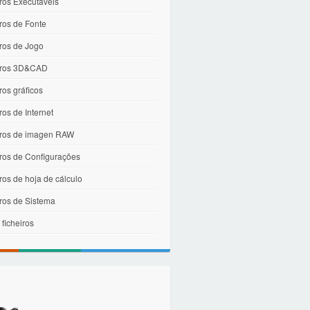
ros Executáveis
ros de Fonte
iros de Jogo
iros 3D&CAD
ros gráficos
ros de Internet
iros de imagen RAW
iros de Configurações
ros de hoja de cálculo
iros de Sistema
 ficheiros