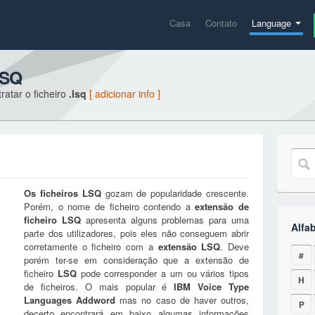
Casa
Contato
Language
LSQ
ratar o ficheiro
.lsq
[ adicionar info ]
Os ficheiros
LSQ
gozam de popularidade crescente.
Porém, o nome de ficheiro contendo a
extensão de
ficheiro
LSQ
apresenta alguns problemas para uma
Alfa
parte dos utilizadores, pois eles não conseguem abrir
corretamente o ficheiro com a
extensão
LSQ
. Deve
#
porém ter-se em consideração que a extensão de
ficheiro
LSQ
pode corresponder a um ou vários tipos
H
de ficheiros. O mais popular é
IBM Voice Type
Languages Addword
mas no caso de haver outros,
P
decerto encontrará em baixo algumas informações