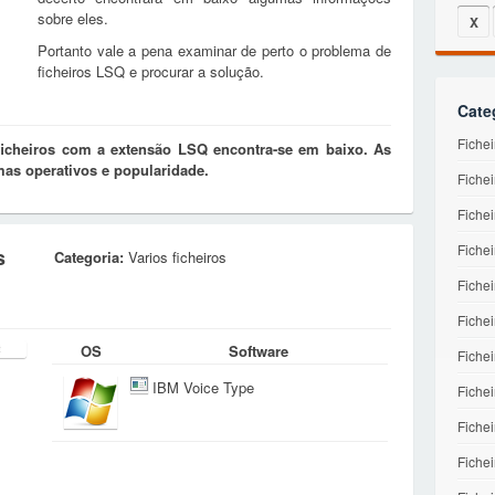
sobre eles.
X
Portanto vale a pena examinar de perto o problema de
ficheiros LSQ e procurar a solução.
Cate
Fiche
ficheiros com a extensão LSQ encontra-se em baixo. As
mas operativos e popularidade.
Fichei
Fichei
Fichei
s
Categoria:
Varios ficheiros
Fiche
Fiche
OS
Software
Fichei
IBM Voice Type
Fiche
Fiche
Fichei