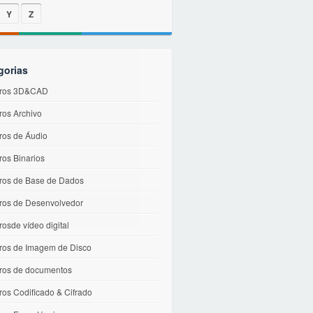
Y
Z
gorias
iros 3D&CAD
ros Archivo
ros de Áudio
ros Binarios
iros de Base de Dados
iros de Desenvolvedor
rosde vídeo digital
iros de Imagem de Disco
iros de documentos
ros Codificado & Cifrado