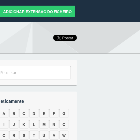
ADICIONAR EXTENSÃO DO FICHEIRO
beticamente
A
B
C
D
E
F
G
I
J
K
L
M
N
O
Q
R
S
T
U
V
W