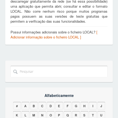
descarregar gratuitamente da rede (se há essa possibilidade)
uma aplicação que permita abrir, consultar e editar o formato
LOCAL. Não corre nenhum risco porque muitos programas
pagos possuem as suas versões de teste gratuitas que
permitem a verificação das suas funcionalidades.
Possui informações adicionais sobre o ficheiro LOCAL?
[
Adicionar informação sobre o ficheiro LOCAL ]
Alfabeticamente
#
A
B
C
D
E
F
G
H
I
J
K
L
M
N
O
P
Q
R
S
T
U