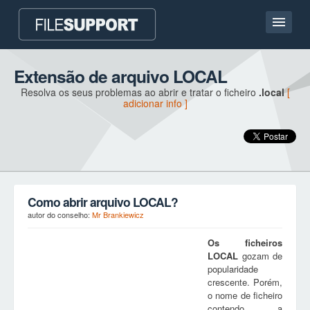
Casa
Extensão de arquivo LOCAL
Resolva os seus problemas ao abrir e tratar o ficheiro
.local
[
Contato
adicionar info ]
Language
ADICIONAR EXTENSÃO DO FICHEIRO
Como abrir arquivo LOCAL?
autor do conselho:
Mr Brankiewicz
Os ficheiros
LOCAL
gozam de
popularidade
crescente. Porém,
o nome de ficheiro
contendo a