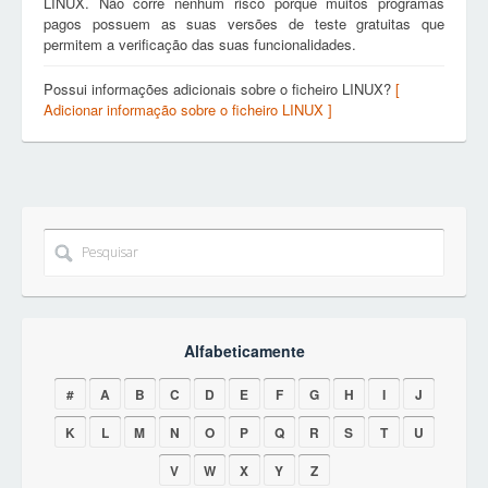
LINUX. Não corre nenhum risco porque muitos programas
pagos possuem as suas versões de teste gratuitas que
permitem a verificação das suas funcionalidades.
Possui informações adicionais sobre o ficheiro LINUX?
[
Adicionar informação sobre o ficheiro LINUX ]
Alfabeticamente
#
A
B
C
D
E
F
G
H
I
J
K
L
M
N
O
P
Q
R
S
T
U
V
W
X
Y
Z