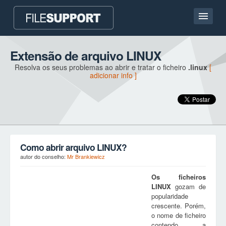
Casa
Extensão de arquivo LINUX
Resolva os seus problemas ao abrir e tratar o ficheiro
.linux
[
Contato
adicionar info ]
Language
ADICIONAR EXTENSÃO DO FICHEIRO
Como abrir arquivo LINUX?
autor do conselho:
Mr Brankiewicz
Os ficheiros
LINUX
gozam de
popularidade
crescente. Porém,
o nome de ficheiro
contendo a