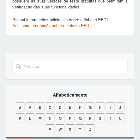
possuem as suas versões de teste gratuitas que permitem a
verificação das suas funcionalidades.
Possui informações adicionais sobre o ficheiro EFD?
[
Adicionar informação sobre o ficheiro EFD ]
Alfabeticamente
#
A
B
C
D
E
F
G
H
I
J
K
L
M
N
O
P
Q
R
S
T
U
V
W
X
Y
Z