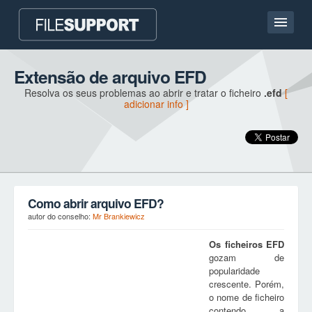
Casa
Extensão de arquivo EFD
Resolva os seus problemas ao abrir e tratar o ficheiro
.efd
[
Contato
adicionar info ]
Language
ADICIONAR EXTENSÃO DO FICHEIRO
Como abrir arquivo EFD?
autor do conselho:
Mr Brankiewicz
Os ficheiros
EFD
gozam de
popularidade
crescente. Porém,
o nome de ficheiro
contendo a