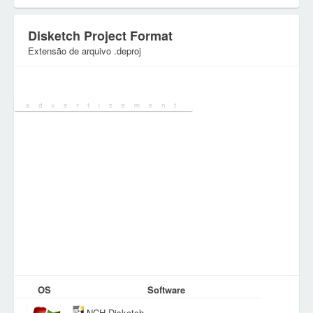
Disketch Project Format
Extensão de arquivo .deproj
Categoria:
Ficheiros de Base de Dados
OS
Software
NCH Disketch