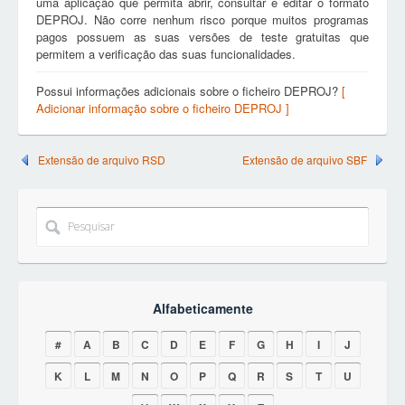
uma aplicação que permita abrir, consultar e editar o formato
DEPROJ. Não corre nenhum risco porque muitos programas
pagos possuem as suas versões de teste gratuitas que
permitem a verificação das suas funcionalidades.
Possui informações adicionais sobre o ficheiro DEPROJ?
[
Adicionar informação sobre o ficheiro DEPROJ ]
Extensão de arquivo RSD
Extensão de arquivo SBF
Alfabeticamente
#
A
B
C
D
E
F
G
H
I
J
K
L
M
N
O
P
Q
R
S
T
U