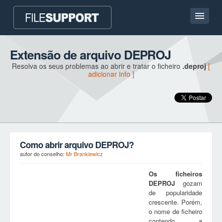
Casa
Extensão de arquivo DEPROJ
Resolva os seus problemas ao abrir e tratar o ficheiro
.deproj
[
Contato
adicionar info ]
Language
ADICIONAR EXTENSÃO DO FICHEIRO
Como abrir arquivo DEPROJ?
autor do conselho:
Mr Brankiewicz
Os ficheiros
DEPROJ
gozam
de popularidade
crescente. Porém,
o nome de ficheiro
contendo a