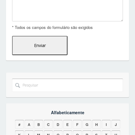
* Todos os campos do formulário são exigidos
Alfabeticamente
#
A
B
C
D
E
F
G
H
I
J