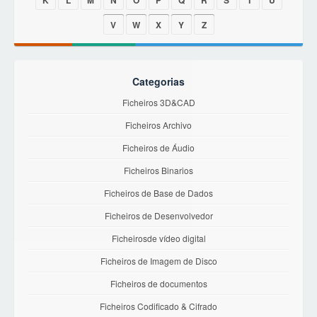
K
L
M
N
O
P
Q
R
S
T
U
V
W
X
Y
Z
Categorias
Ficheiros 3D&CAD
Ficheiros Archivo
Ficheiros de Áudio
Ficheiros Binarios
Ficheiros de Base de Dados
Ficheiros de Desenvolvedor
Ficheirosde vídeo digital
Ficheiros de Imagem de Disco
Ficheiros de documentos
Ficheiros Codificado & Cifrado